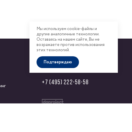
Мы используем cookie-файлы и
другие аналогичные технологии.
Оставаясь на нашем сайте, Вы не
возражаете против использования
этих технологий.
KASKAD Недвижимость
Подтверждаю
+7 (495) 222-58-58
инг