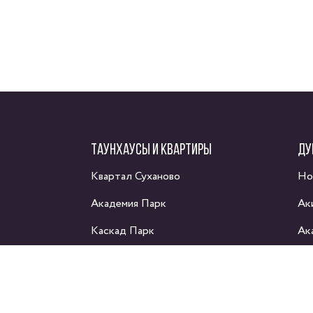
ТАУНХАУСЫ И КВАРТИРЫ
ДУ
Квартал Суханово
Но
Академия Парк
Ак
Каскад Парк
Ак
Парк Апрель
Ма
Домодедово таун
Ях
Сп