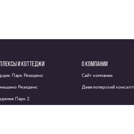
ПЛЕКСЫ И КОТТЕДЖИ
О КОМПАНИИ
рдик Парк Резиденс
Сайт компании
иньшино Резиденс
Девелоперский консалт
адемия Парк 2
рт Хаус
рома парк
ас-Каменка