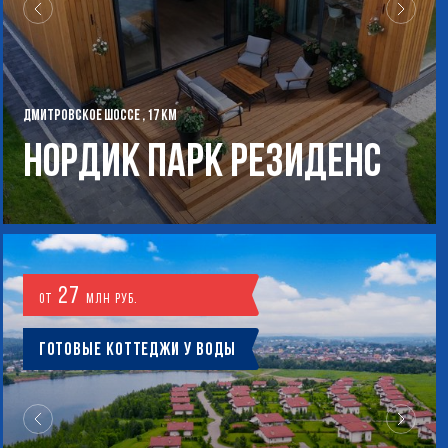
ДМИТРОВСКОЕ ШОССЕ , 17 КМ
Нордик Парк Резиденс
27
от
млн руб.
Готовые коттеджи у воды