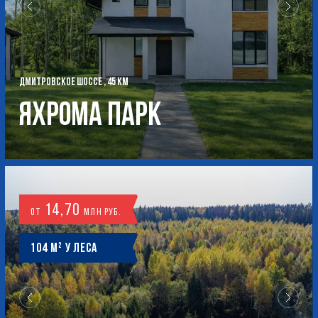
ДМИТРОВСКОЕ ШОССЕ , 45 КМ
Яхрома Парк
14,70
от
млн руб.
104 м² у леса