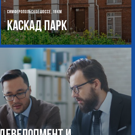
СИМФЕРОПОЛЬСКОЕ ШОССЕ , 19 КМ
Каскад Парк
-девелопмент и