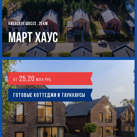
КИЕВСКОЕ ШОССЕ , 25 КМ
Март Хаус
25,20
от
млн руб.
Готовые коттеджи и таунхаусы