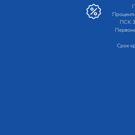
I
Процентна
ПСК:3
Первона
Срок кр