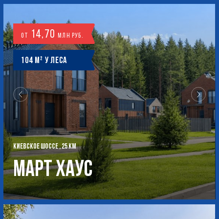
14,70
от
млн руб.
104 м² у леса
КИЕВСКОЕ ШОССЕ , 25 КМ
Март Хаус