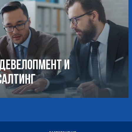
-девелопмент и
салтинг