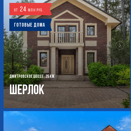
24
от
млн руб.
Готовые дома
ДМИТРОВСКОЕ ШОССЕ , 25 КМ
Шерлок