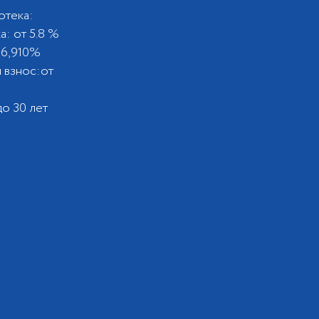
отека:
а: от 5.8 %
 6,910%
 взнос:от
%
до 30 лет