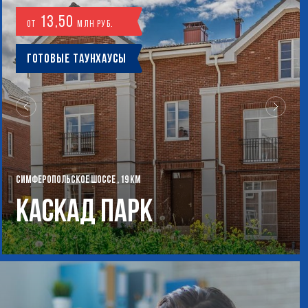
13,50
от
млн руб.
Готовые таунхаусы
СИМФЕРОПОЛЬСКОЕ ШОССЕ , 19 КМ
Каскад Парк