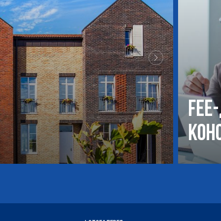
Fee
кон