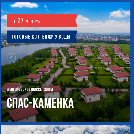
27
от
млн руб.
Готовые коттеджи у воды
ДМИТРОВСКОЕ ШОССЕ , 30 КМ
Спас-Каменка